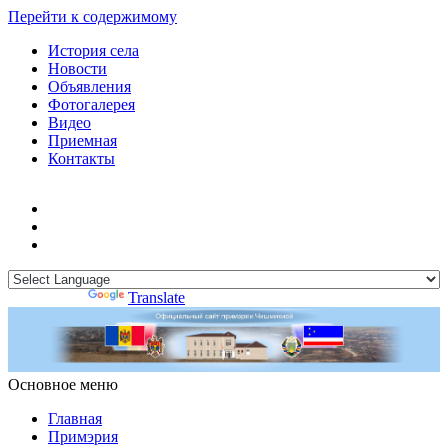
Перейти к содержимому
История села
Новости
Объявления
Фотогалерея
Видео
Приемная
Контакты
Powered by
Translate
Основное меню
Примэрия Чишмикиой
Официальный сайт учреждения
Примэрия Чишмикиой
Главная
Примэрия