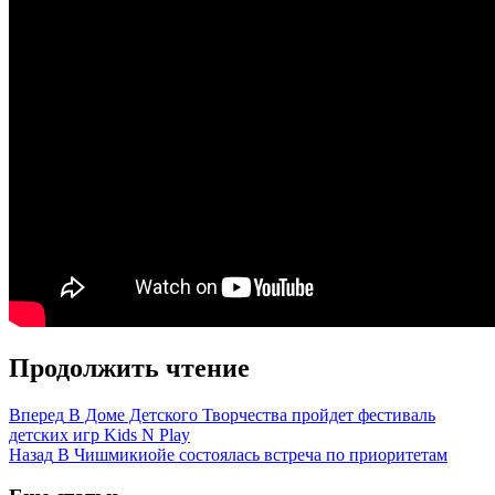
Продолжить чтение
Вперед
В Доме Детского Творчества пройдет фестиваль
детских игр Kids N Play
Назад
В Чишмикиойе состоялась встреча по приоритетам