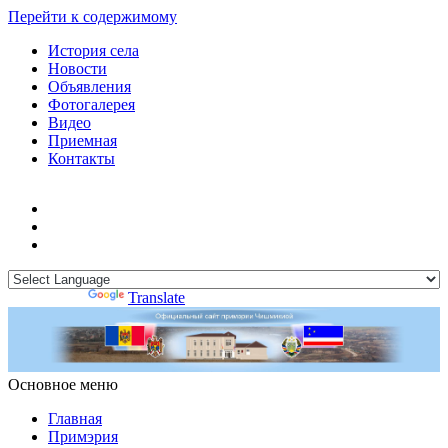
Перейти к содержимому
История села
Новости
Объявления
Фотогалерея
Видео
Приемная
Контакты
Powered by
Translate
Основное меню
Примэрия Чишмикиой
Официальный сайт учреждения
Примэрия Чишмикиой
Главная
Примэрия