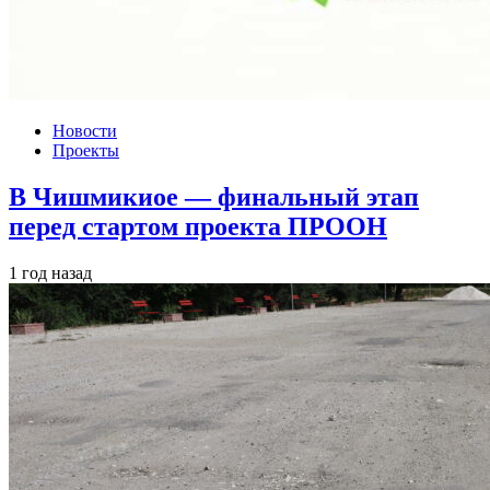
Новости
Проекты
В Чишмикиое — финальный этап
перед стартом проекта ПРООН
1 год назад