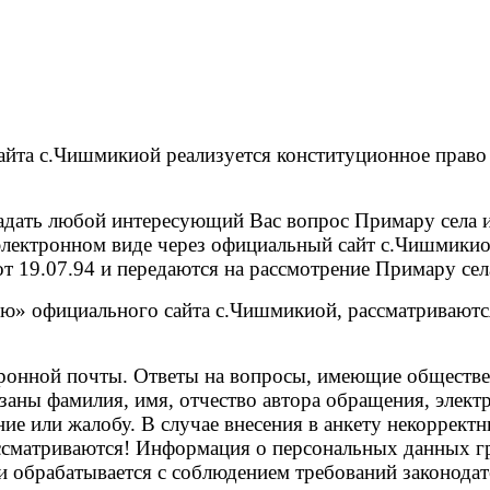
айта с.Чишмикиой реализуется конституционное право
ать любой интересующий Вас вопрос Примару села и
 электронном виде через официальный сайт с.Чишмики
от 19.07.94 и передаются на рассмотрение Примару сел
 официального сайта с.Чишмикиой, рассматриваются 
ронной почты. Ответы на вопросы, имеющие обществен
аны фамилия, имя, отчество автора обращения, элект
ние или жалобу. В случае внесения в анкету некоррек
ссматриваются! Информация о персональных данных гр
обрабатывается с соблюдением требований законодат