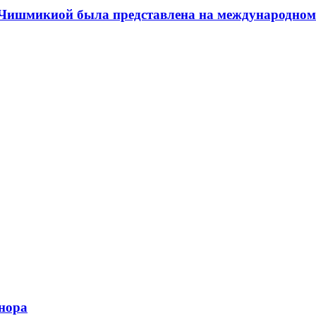
а Чишмикиой была представлена на международном
нора