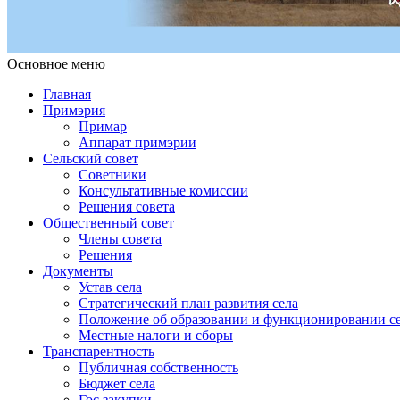
Основное меню
Примэрия Чишмикиой
Официальный сайт учреждения
Примэрия Чишмикиой
Главная
Примэрия
Примар
Аппарат примэрии
Сельский совет
Советники
Консультативные комиссии
Решения совета
Общественный совет
Члены совета
Решения
Документы
Устав села
Стратегический план развития села
Положение об образовании и функционировании се
Местные налоги и сборы
Транспарентность
Публичная собственность
Бюджет села
Гос.закупки