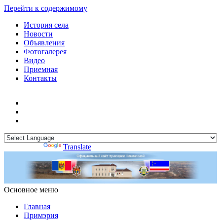
Перейти к содержимому
История села
Новости
Объявления
Фотогалерея
Видео
Приемная
Контакты
Powered by
Translate
Основное меню
Примэрия Чишмикиой
Официальный сайт учреждения
Примэрия Чишмикиой
Главная
Примэрия