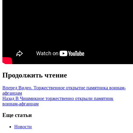
Продолжить чтение
Вперед
Видео. Торжественное открытие памятника воинам-
афганцам
Назад
В Чишмикиое торжественно открыли памятник
воинам-афганцам
Еще статьи
Новости