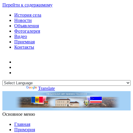
Перейти к содержимому
История села
Новости
Объявления
Фотогалерея
Видео
Приемная
Контакты
Powered by
Translate
Основное меню
Примэрия Чишмикиой
Официальный сайт учреждения
Примэрия Чишмикиой
Главная
Примэрия