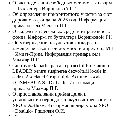
О распределении свободных остатков. Информ.
гл.бухгалтера Ворниковой Т.Г.
Об определении приоритетного участка за счёт
дорожного фонда на 2026 год. Информация
примара села Маджар П.Г.
О выделении денежных средств из резервного
фонда. Информ. гл.бухгалтера Ворниковой Т.Г.
Об утверждении результатов конкурса на
замещение вакантной должности директора МП
«Имдат-Прим. Информация примара села
Маджар П.Г.
Cu privire la participarea la proiectul Programului
LEADER pentru susținerea dezvoltării locale în
cadrul Asociației Grupului de Acțiune Locale
«CIȘMEAUA SUDULUI». Информация
примара Маджар П.Г.
О приостановлении приёма детей и
установлении периода каникул в летнее время в
УРО «Dostluk». Информация директора УРО
«Dostluk» Ришилян Ф.И.