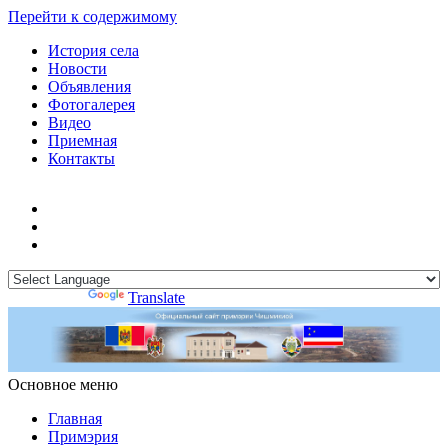
Перейти к содержимому
История села
Новости
Объявления
Фотогалерея
Видео
Приемная
Контакты
Powered by
Translate
Основное меню
Примэрия Чишмикиой
Официальный сайт учреждения
Примэрия Чишмикиой
Главная
Примэрия