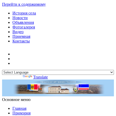
Перейти к содержимому
История села
Новости
Объявления
Фотогалерея
Видео
Приемная
Контакты
Powered by
Translate
Основное меню
Примэрия Чишмикиой
Официальный сайт учреждения
Примэрия Чишмикиой
Главная
Примэрия