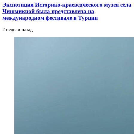
Экспозиция Историко-краеведческого музея села
Чишмикиой была представлена на
международном фестивале в Турции
2 недели назад