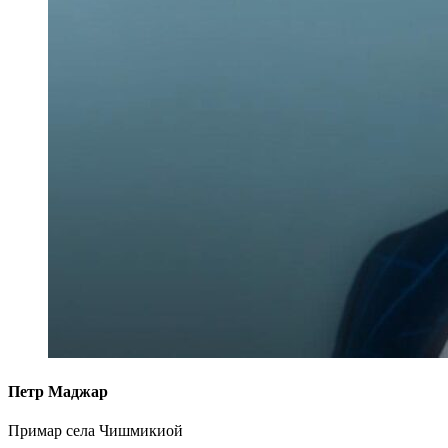
Петр Маджар
Примар села Чишмикиой