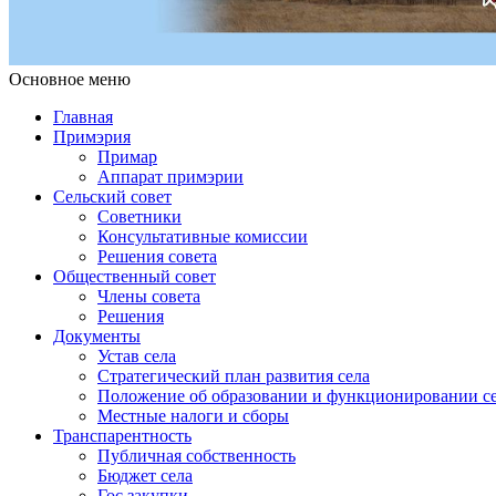
Основное меню
Примэрия Чишмикиой
Официальный сайт учреждения
Примэрия Чишмикиой
Главная
Примэрия
Примар
Аппарат примэрии
Сельский совет
Советники
Консультативные комиссии
Решения совета
Общественный совет
Члены совета
Решения
Документы
Устав села
Стратегический план развития села
Положение об образовании и функционировании се
Местные налоги и сборы
Транспарентность
Публичная собственность
Бюджет села
Гос.закупки