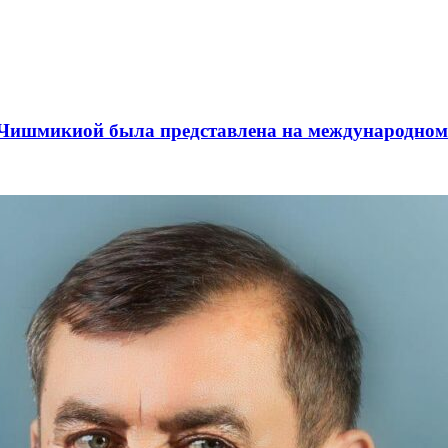
а Чишмикиой была представлена на международном