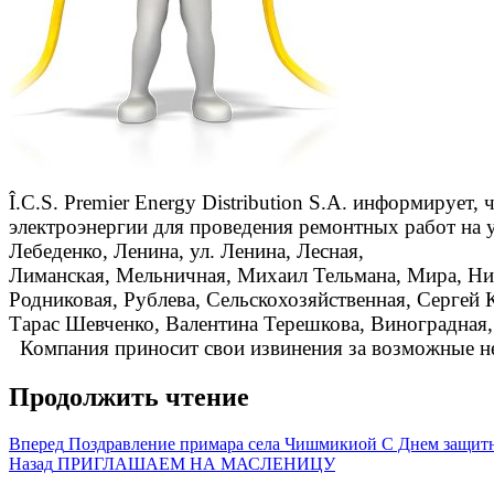
Î.C.S. Premier Energy Distribution S.A. информирует,
электроэнергии для проведения ремонтных работ
на 
Лебеденко, Ленина, ул. Ленина, Лесная,
Лиманская, Мельничная, Михаил Тельмана, Мира, Ни
Родниковая, Рублева, Сельскохозяйственная, Сергей 
Тарас Шевченко, Валентина Терешкова, Виноградная,
Компания приносит свои извинения за возможные не
Продолжить чтение
Вперед
Поздравление примара села Чишмикиой С Днем защитн
Назад
ПРИГЛАШАЕМ НА МАСЛЕНИЦУ