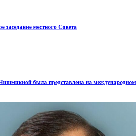
ое заседание местного Совета
а Чишмикиой была представлена на международном