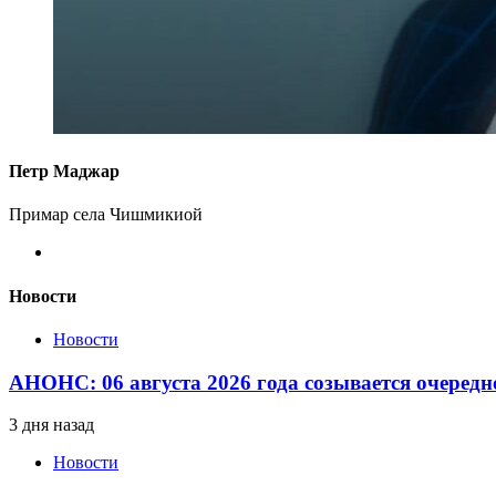
Петр Маджар
Примар села Чишмикиой
Новости
Новости
АНОНС: 06 августа 2026 года созывается очередн
3 дня назад
Новости