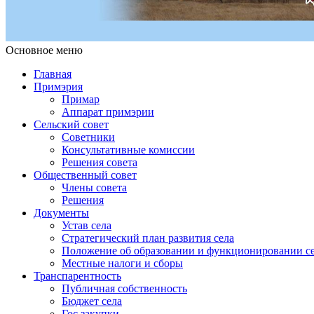
Основное меню
Примэрия Чишмикиой
Официальный сайт учреждения
Примэрия Чишмикиой
Главная
Примэрия
Примар
Аппарат примэрии
Сельский совет
Советники
Консультативные комиссии
Решения совета
Общественный совет
Члены совета
Решения
Документы
Устав села
Стратегический план развития села
Положение об образовании и функционировании се
Местные налоги и сборы
Транспарентность
Публичная собственность
Бюджет села
Гос.закупки