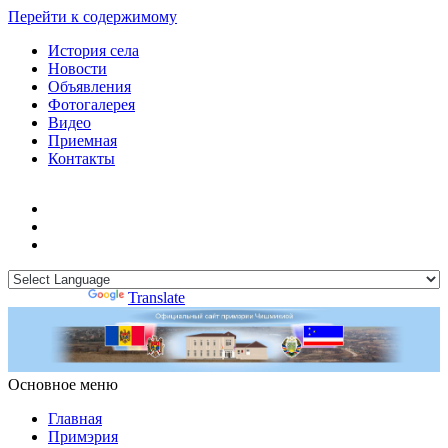
Перейти к содержимому
История села
Новости
Объявления
Фотогалерея
Видео
Приемная
Контакты
Powered by
Translate
Основное меню
Примэрия Чишмикиой
Официальный сайт учреждения
Примэрия Чишмикиой
Главная
Примэрия