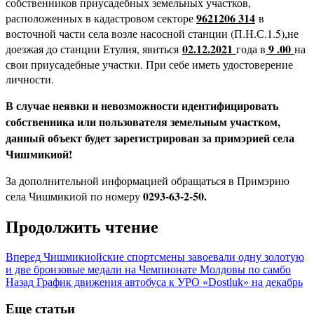
собственников приусадебных земельных участков,
9621206 314
расположенных в кадастровом секторе
в
восточной части села возле насосной станции (П.Н.С.1.5),не
02.12.2021
9 .00
доезжая до станции Етулия, явиться
года в
на
свои приусадебные участки. При себе иметь удостоверение
личности.
В случае неявки и невозможности идентифицировать
собственника или пользователя земельным участком,
данный объект будет зарегистрирован за примэрией села
Чишмикиой!
За дополнительной информацией обращаться в Примэрию
0293-63-2-50.
села Чишмикиой по номеру
Продолжить чтение
Вперед
Чишмикиойские спортсмены завоевали одну золотую
и две бронзовые медали на Чемпионате Молдовы по самбо
Назад
График движения автобуса к УРО «Dostluk» на декабрь
Еще статьи