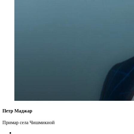
Петр Маджар
Примар села Чишмикиой