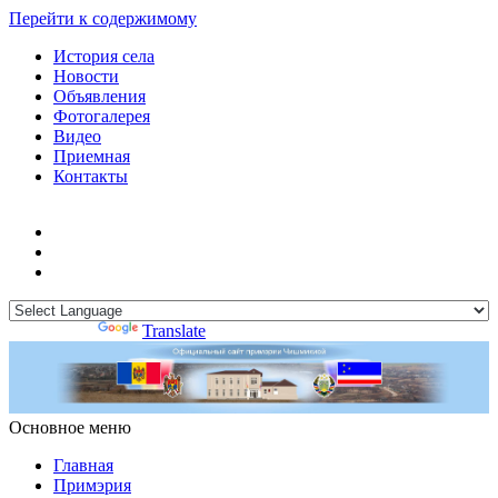
Перейти к содержимому
История села
Новости
Объявления
Фотогалерея
Видео
Приемная
Контакты
Powered by
Translate
Основное меню
Примэрия Чишмикиой
Официальный сайт учреждения
Примэрия Чишмикиой
Главная
Примэрия