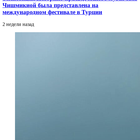
Чишмикиой была представлена на
международном фестивале в Турции
2 недели назад