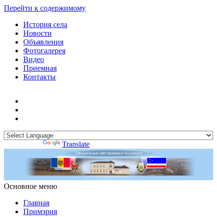
Перейти к содержимому
История села
Новости
Объявления
Фотогалерея
Видео
Приемная
Контакты
Powered by
Translate
Основное меню
Примэрия Чишмикиой
Официальный сайт учреждения
Примэрия Чишмикиой
Главная
Примэрия