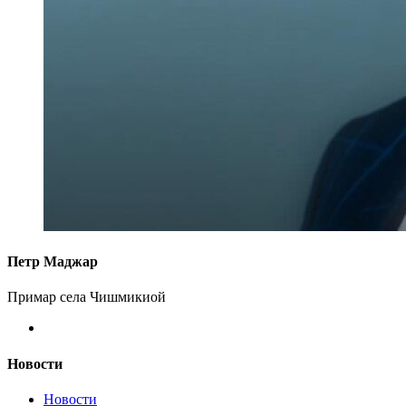
Петр Маджар
Примар села Чишмикиой
Новости
Новости