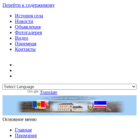
Перейти к содержимому
История села
Новости
Объявления
Фотогалерея
Видео
Приемная
Контакты
Powered by
Translate
Основное меню
Примэрия Чишмикиой
Официальный сайт учреждения
Примэрия Чишмикиой
Главная
Примэрия