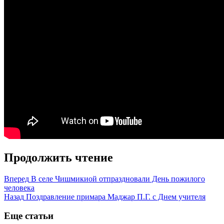
Продолжить чтение
Вперед
В селе Чишмикиой отпраздновали День пожилого
человека
Назад
Поздравление примара Маджар П.Г. с Днем учителя
Еще статьи