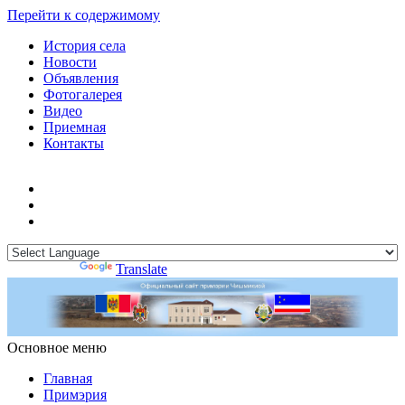
Перейти к содержимому
История села
Новости
Объявления
Фотогалерея
Видео
Приемная
Контакты
Powered by
Translate
Основное меню
Примэрия Чишмикиой
Официальный сайт учреждения
Примэрия Чишмикиой
Главная
Примэрия