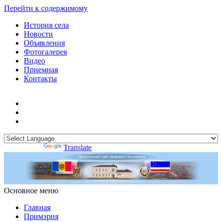
Перейти к содержимому
История села
Новости
Объявления
Фотогалерея
Видео
Приемная
Контакты
Powered by
Translate
Основное меню
Примэрия Чишмикиой
Официальный сайт учреждения
Примэрия Чишмикиой
Главная
Примэрия