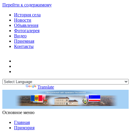
Перейти к содержимому
История села
Новости
Объявления
Фотогалерея
Видео
Приемная
Контакты
Powered by
Translate
Основное меню
Примэрия Чишмикиой
Официальный сайт учреждения
Примэрия Чишмикиой
Главная
Примэрия