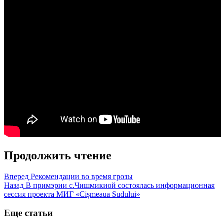
Продолжить чтение
Вперед
Рекомендации во время грозы
Назад
В примэрии с.Чишмикиой состоялась информационная
сессия проекта МИГ «Cișmeaua Sudului»
Еще статьи