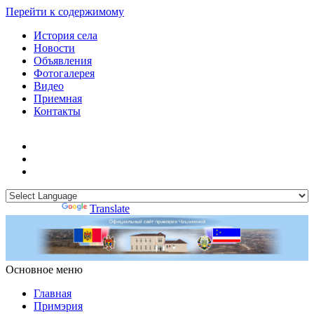
Перейти к содержимому
История села
Новости
Объявления
Фотогалерея
Видео
Приемная
Контакты
Powered by
Translate
Основное меню
Примэрия Чишмикиой
Официальный сайт учреждения
Примэрия Чишмикиой
Главная
Примэрия