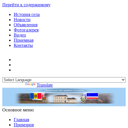
Перейти к содержимому
История села
Новости
Объявления
Фотогалерея
Видео
Приемная
Контакты
Powered by
Translate
Основное меню
Примэрия Чишмикиой
Официальный сайт учреждения
Примэрия Чишмикиой
Главная
Примэрия