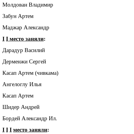
Молдован Владимир
Забун Артем
Маджар Александр
I
I
место заняли
:
Дарадур Василий
Дерменжи Сергей
Касап Артем (чивкама)
Ангелоглу Илья
Касап Артем
Шидер Андрей
Бордей Александр Ил.
I
I
I
место заняли
: