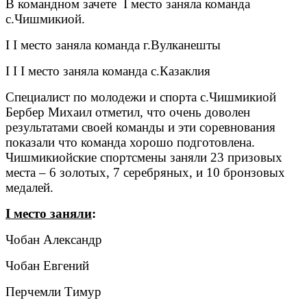
В командном зачете I место заняла команда
с.Чишмикиой.
I I место заняла команда г.Вулканешты
I I I место заняла команда с.Казаклия
Специалист по молодежи и спорта с.Чишмикиой
Бербер Михаил отметил, что очень доволен
результатами своей команды и эти соревнования
показали что команда хорошо подготовлена.
Чишмикиойские спортсмены заняли 23 призовых
места – 6 золотых, 7 серебряных, и 10 бронзовых
медалей.
I
место заняли
:
Чобан Александр
Чобан Евгений
Перчемли Тимур