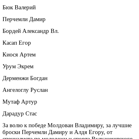
Бюк Валерий
Перчемли Дамир
Бордей Александр Вл.
Касап Егор
Киося Артем
Урум Экрем
Дерменжи Богдан
Ангелоглу Руслан
Мутаф Артур
Дарадур Стас
За волю к победе Молдован Владимиру, за лучшие
броски Перчемли Дамиру и Алдя Егору, от
специалиста по молодежи и спорта Вулканештского