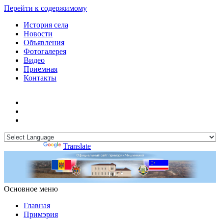
Перейти к содержимому
История села
Новости
Объявления
Фотогалерея
Видео
Приемная
Контакты
Powered by
Translate
Основное меню
Примэрия Чишмикиой
Официальный сайт учреждения
Примэрия Чишмикиой
Главная
Примэрия