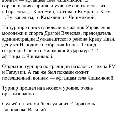
соревнованиях приняли участие спортсмены из
г.Тирасполь, г.Кантемир, г.Леова, г.Комрат, г.Кагул,
г.Вулканешты, с.Казаклия и с.Чишмикиой.
На турнире присутствовали начальник Управления
молодежи и спорта Драгой Вячеслав, председатель
администрации Вулканештского района Крецу Иван,
депутат Народного собрания Киося Леонид,
секретарь Совета с.Чишмикиой Дарадур И.И.,
афганцы с. Чишмикиой.
Открытие турнира по традиции началось с гимна РМ
и Гагаузии. А так же был показан сюжет
посвященный воинам — афганцам села Чишмикиой.
Турнир прошел на высоком уровне, очень
организованно.
Судьей на татами был судья из г.Тирасполь
Гавриленко Василий.