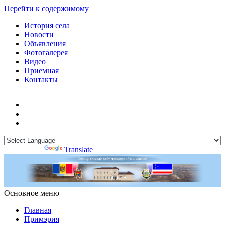
Перейти к содержимому
История села
Новости
Объявления
Фотогалерея
Видео
Приемная
Контакты
Powered by
Translate
Основное меню
Примэрия Чишмикиой
Официальный сайт учреждения
Примэрия Чишмикиой
Главная
Примэрия