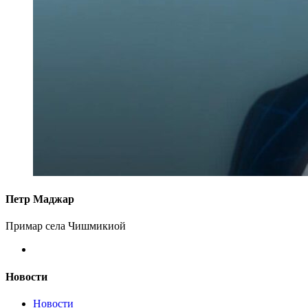
Петр Маджар
Примар села Чишмикиой
Новости
Новости