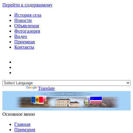
Перейти к содержимому
История села
Новости
Объявления
Фотогалерея
Видео
Приемная
Контакты
Powered by
Translate
Основное меню
Примэрия Чишмикиой
Официальный сайт учреждения
Примэрия Чишмикиой
Главная
Примэрия