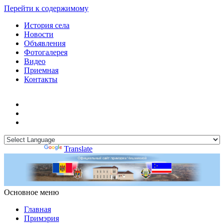
Перейти к содержимому
История села
Новости
Объявления
Фотогалерея
Видео
Приемная
Контакты
Powered by
Translate
Основное меню
Примэрия Чишмикиой
Официальный сайт учреждения
Примэрия Чишмикиой
Главная
Примэрия