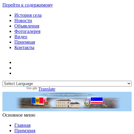
Перейти к содержимому
История села
Новости
Объявления
Фотогалерея
Видео
Приемная
Контакты
Powered by
Translate
Основное меню
Примэрия Чишмикиой
Официальный сайт учреждения
Примэрия Чишмикиой
Главная
Примэрия