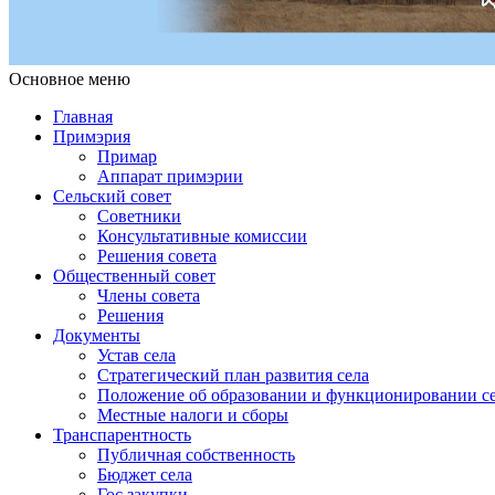
Основное меню
Примэрия Чишмикиой
Официальный сайт учреждения
Примэрия Чишмикиой
Главная
Примэрия
Примар
Аппарат примэрии
Сельский совет
Советники
Консультативные комиссии
Решения совета
Общественный совет
Члены совета
Решения
Документы
Устав села
Стратегический план развития села
Положение об образовании и функционировании се
Местные налоги и сборы
Транспарентность
Публичная собственность
Бюджет села
Гос.закупки