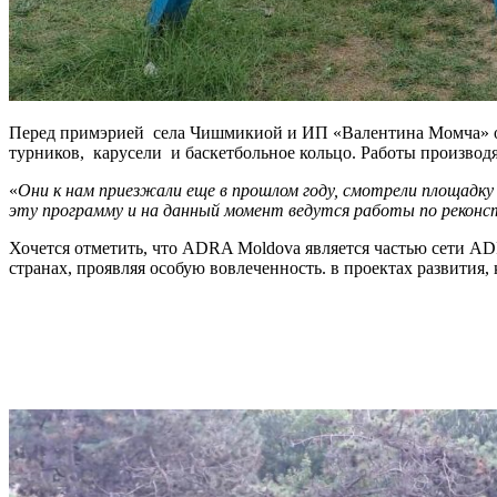
Перед примэрией села Чишмикиой и ИП «Валентина Момча» обн
турников, карусели и баскетбольное кольцо. Работы произво
«
Они к нам приезжали еще в прошлом году, смотрели площадку
эту программу и на данный момент ведутся работы по реконс
Хочется отметить, что ADRA Moldova является частью сети ADR
странах, проявляя особую вовлеченность. в проектах развития