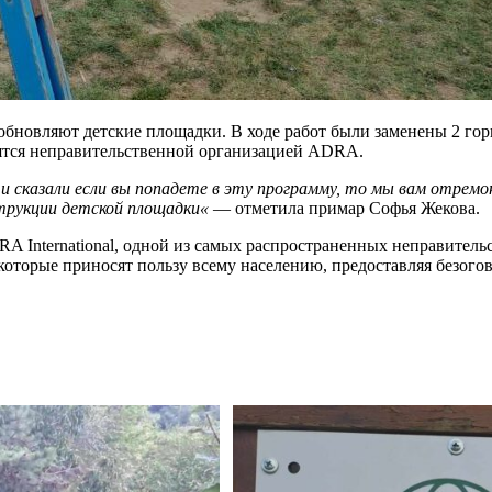
овляют детские площадки. В ходе работ были заменены 2 горк
дятся неправительственной организацией ADRA.
 и сказали если вы попадете в эту программу, то мы вам отрем
трукции детской площадки
«
— отметила примар Софья Жекова.
A International, одной из самых распространенных неправитель
, которые приносят пользу всему населению, предоставляя безог