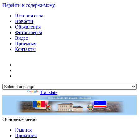
Перейти к содержимому
История села
Новости
Объявления
Фотогалерея
Видео
Приемная
Контакты
Powered by
Translate
Основное меню
Примэрия Чишмикиой
Официальный сайт учреждения
Примэрия Чишмикиой
Главная
Примэрия