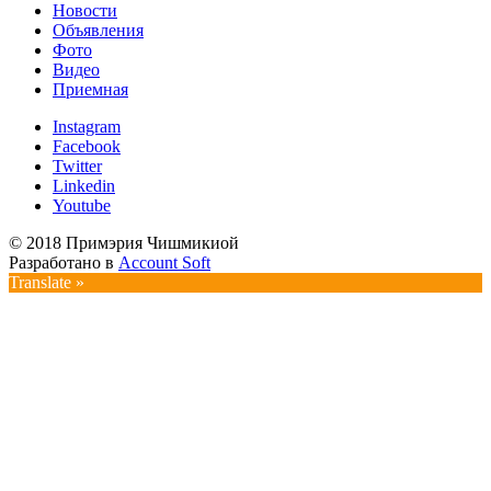
Новости
Объявления
Фото
Видео
Приемная
Instagram
Facebook
Twitter
Linkedin
Youtube
© 2018 Примэрия Чишмикиой
Разработано в
Account Soft
Translate »