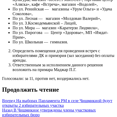
«Аляска», кафе «Встреча», магазин «Водолей»,
По ул. Ренийская — магазины «Урум Ольга» и «Удача
Соколова»,
По ул. Лесная — магазин «Молдован Валерий»,
По ул. З.Космодемьянской – Лицей,
По ул. Мира — магазин «Каратерзи Людмила»,
По ул. Пирогова — Центр «Здоровье», МП «Имдат-
Прим»,
По ул. Школьная — гимназия.
Определить помещения для проведения встреч с
избирателями ДК и примэрия (зал заседания) без оплаты
аренды.
Ответственным за исполнением данного решения
возложить на примара Маджар П.Г.
Голосовали: за 11, против нет, воздержались нет.
Продолжить чтение
Вперед
На выборах Парламента РМ в селе Чишмикиой будут
открыты 2 избирательных участка
Назад
В Чишмикиое утверждены члены участковых
избирательных бюро