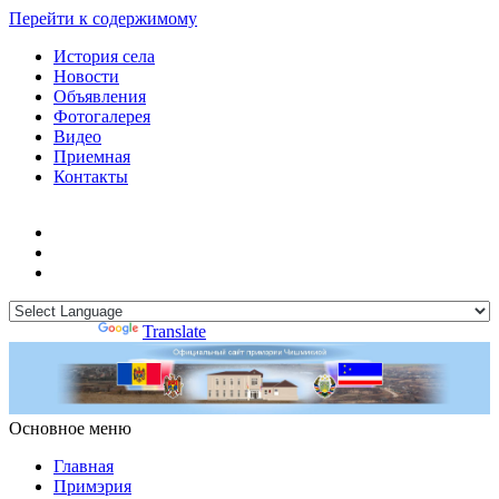
Перейти к содержимому
История села
Новости
Объявления
Фотогалерея
Видео
Приемная
Контакты
Powered by
Translate
Основное меню
Примэрия Чишмикиой
Официальный сайт учреждения
Примэрия Чишмикиой
Главная
Примэрия