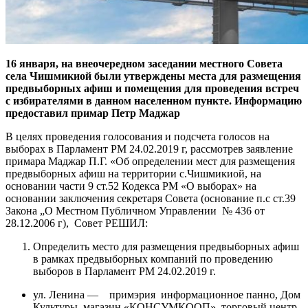
16 января, на внеочередном заседании местного Совета
села Чишмикиой были утверждены места для размещения
предвыборных афиш и помещения для проведения встреч
с избирателями в данном населенном пункте. Информацию
предоставил примар Петр Маджар
В целях проведения голосования и подсчета голосов на
выборах в Парламент РМ 24.02.2019 г, рассмотрев заявление
примара Маджар П.Г. «Об определении мест для размещения
предвыборных афиш на территории с.Чишмикиой, на
основании части 9 ст.52 Кодекса РМ «О выборах» на
основании заключения секретаря Совета (основание п.с ст.39
Закона „О Местном Публичном Управлении № 436 от
28.12.2006 г), Совет РЕШИЛ:
Определить место для размещения предвыборных афиш
в рамках предвыборных компаний по проведению
выборов в Парламент РМ 24.02.2019 г.
ул. Ленина — примэрия информационное панно, Дом
Культуры, магазин «КОНСУМКООП», торговый центр