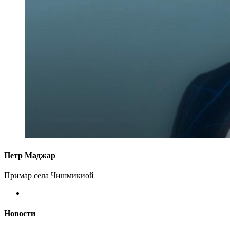
Петр Маджар
Примар села Чишмикиой
Новости