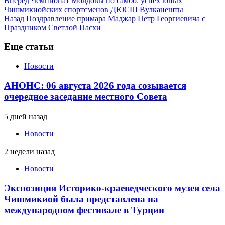
Вперед
Чемпионат Молдовы по самбо: успех юных
Чишмикиойских спортсменов ДЮСШ Вулканешты
Назад
Поздравление примара Маджар Петр Георгиевича с
Праздником Светлой Пасхи
Еще статьи
Новости
АНОНС: 06 августа 2026 года созывается
очередное заседание местного Совета
5 дней назад
Новости
2 недели назад
Новости
Экспозиция Историко-краеведческого музея села
Чишмикиой была представлена на
международном фестивале в Турции