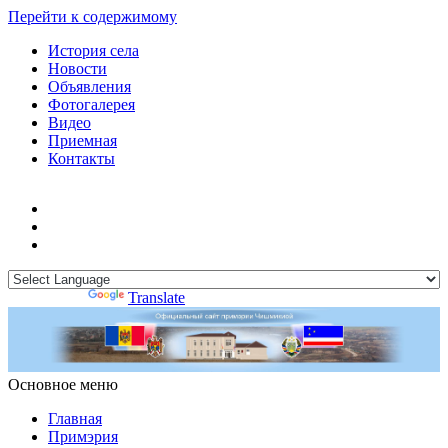
Перейти к содержимому
История села
Новости
Объявления
Фотогалерея
Видео
Приемная
Контакты
Powered by
Translate
Основное меню
Примэрия Чишмикиой
Официальный сайт учреждения
Примэрия Чишмикиой
Главная
Примэрия