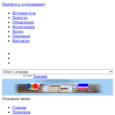
Перейти к содержимому
История села
Новости
Объявления
Фотогалерея
Видео
Приемная
Контакты
Powered by
Translate
Основное меню
Примэрия Чишмикиой
Официальный сайт учреждения
Примэрия Чишмикиой
Главная
Примэрия