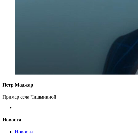
Петр Маджар
Примар села Чишмикиой
Новости
Новости