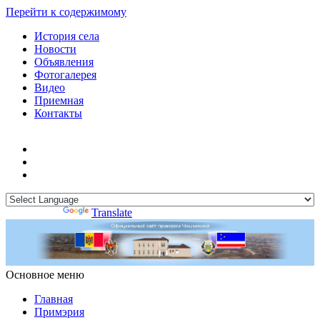
Перейти к содержимому
История села
Новости
Объявления
Фотогалерея
Видео
Приемная
Контакты
Powered by
Translate
Основное меню
Примэрия Чишмикиой
Официальный сайт учреждения
Примэрия Чишмикиой
Главная
Примэрия