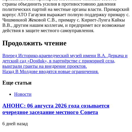
страны объединить усилия в противостоянию давления
политических партий на местные органы власти. Примарский
корпус АТО Гагаузия выражает полную поддержку примару с.
Чишмикиой Жековой С.В., примару с. Кириет-Лунга Кайкы
В.В., другим нашим коллегам, и предпримет все возможные
действия в защите местного самоуправления.
Продолжить чтение
Вперед
Историко-краеведческий музей имени В.А. Деркача и
детский сад «Dostluk», в партнёрстве с примэрией села,
выиграли гранты на внедрение проектов.
Назад
В Молдове вводятся новые ограничения.
Еще статьи
Новости
АНОНС: 06 августа 2026 года созывается
очередное заседание местного Совета
6 дней назад