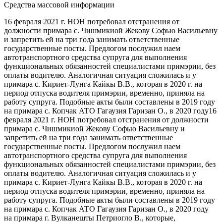
Средства массовой информации
16 февраля 2021 г. НОН потребовал отстранения от
должности примара с. Чишмикиой Жекову Софью Васильевну
и запретить ей на три года занимать ответственные
государственные посты. Предлогом послужил наем
автотранспортного средства супруга для выполнения
функциональных обязанностей специалистами примэрии, без
оплаты водителю. Аналогичная ситуация сложилась и у
примара с. Кириет-Лунга Кайкы В.В., которая в 2020 г. на
период отпуска водителя примэрии, временно, приняла на
работу супруга. Подобные акты были составлены в 2019 году
на примара с. Копчак АТО Гагаузия Гаризан О., в 2020 году16
февраля 2021 г. НОН потребовал отстранения от должности
примара с. Чишмикиой Жекову Софью Васильевну и
запретить ей на три года занимать ответственные
государственные посты. Предлогом послужил наем
автотранспортного средства супруга для выполнения
функциональных обязанностей специалистами примэрии, без
оплаты водителю. Аналогичная ситуация сложилась и у
примара с. Кириет-Лунга Кайкы В.В., которая в 2020 г. на
период отпуска водителя примэрии, временно, приняла на
работу супруга. Подобные акты были составлены в 2019 году
на примара с. Копчак АТО Гагаузия Гаризан О., в 2020 году
на примара г. Вулканешты Петриогло В., которые,