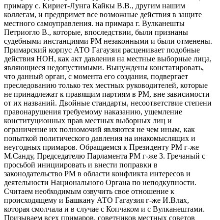
примару с. Кириет-Лунга Кайкы В.В., другим нашим
коллегам, и предпримет все возможные действия в защите
местного самоуправления. на примара г. Вулканешты
Петриогло В., которые, впоследствии, были признаны
судебными инстанциями РМ незаконными и были отменены.
Примарский корпус АТО Гагаузия расценивает подобные
действия НОН, как акт давления на местные выборные лица,
являющиеся недопустимыми. Вынуждены констатировать,
что данный орган, с момента его создания, подвергает
преследованию только тех местных руководителей, которые
не принадлежат к правящим партиям в РМ, вне зависимости
от их названий. Двойные стандарты, несоответствие степени
правонарушения требуемому наказанию, ущемление
конституционных прав местных выборных лиц и
ограничение их полномочий являются не чем иным, как
попыткой политического давления на инакомыслящих и
неугодных примаров. Обращаемся к Президенту РМ г-же
М.Санду, Председателю Парламента РМ г-же З. Гречаный с
просьбой инициировать и внести поправки в
законодательство РМ в области конфликта интересов и
деятельности Национального Органа по неподкупности.
Считаем необходимым озвучить свое отношение к
происходящему и Башкану АТО Гагаузия г-же И.Влах,
которая смолчала и в случае с Копчаком и с Вулканештами.
Призываем всех примаров, советников местных советов