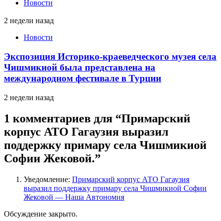
Новости
2 недели назад
Новости
Экспозиция Историко-краеведческого музея села
Чишмикиой была представлена на
международном фестивале в Турции
2 недели назад
1 комментариев для “
Примарский
корпус АТО Гагаузия выразил
поддержку примару села Чишмикиой
Софии Жековой.
”
Уведомление:
Примарский корпус АТО Гагаузия
выразил поддержку примару села Чишмикиой Софии
Жековой — Наша Автономия
Обсуждение закрыто.