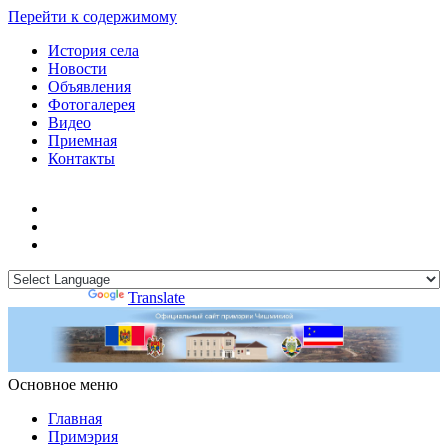
Перейти к содержимому
История села
Новости
Объявления
Фотогалерея
Видео
Приемная
Контакты
Powered by
Translate
Основное меню
Примэрия Чишмикиой
Официальный сайт учреждения
Примэрия Чишмикиой
Главная
Примэрия