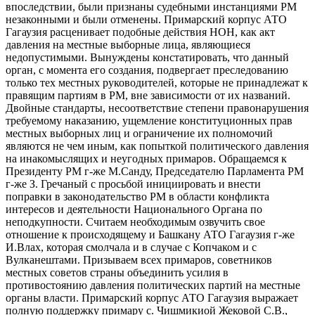
впоследствии, были признаны судебными инстанциями РМ
незаконными и были отменены. Примарский корпус АТО
Гагаузия расценивает подобные действия НОН, как акт
давления на местные выборные лица, являющиеся
недопустимыми. Вынуждены констатировать, что данный
орган, с момента его создания, подвергает преследованию
только тех местных руководителей, которые не принадлежат к
правящим партиям в РМ, вне зависимости от их названий.
Двойные стандарты, несоответствие степени правонарушения
требуемому наказанию, ущемление конституционных прав
местных выборных лиц и ограничение их полномочий
являются не чем иным, как попыткой политического давления
на инакомыслящих и неугодных примаров. Обращаемся к
Президенту РМ г-же М.Санду, Председателю Парламента РМ
г-же З. Гречаный с просьбой инициировать и внести
поправки в законодательство РМ в области конфликта
интересов и деятельности Национального Органа по
неподкупности. Считаем необходимым озвучить свое
отношение к происходящему и Башкану АТО Гагаузия г-же
И.Влах, которая смолчала и в случае с Копчаком и с
Вулканештами. Призываем всех примаров, советников
местных советов страны объединить усилия в
противостоянию давления политических партий на местные
органы власти. Примарский корпус АТО Гагаузия выражает
полную поддержку примару с. Чишмикиой Жековой С.В.,