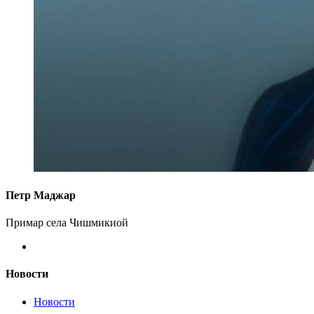
Петр Маджар
Примар села Чишмикиой
Новости
Новости