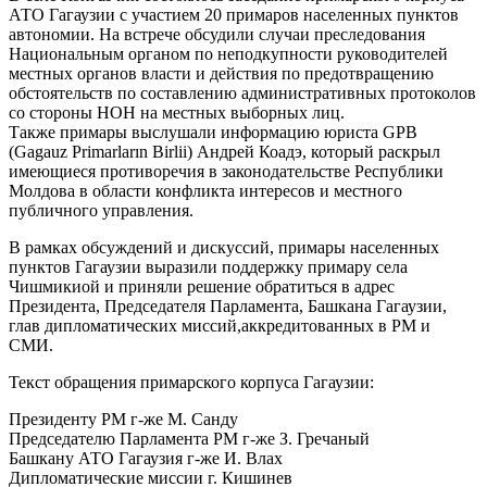
АТО Гагаузии с участием 20 примаров населенных пунктов
автономии. На встрече обсудили случаи преследования
Национальным органом по неподкупности руководителей
местных органов власти и действия по предотвращению
обстоятельств по составлению административных протоколов
со стороны НОН на местных выборных лиц.
Также примары выслушали информацию юриста GPB
(Gagauz Primarların Birlii) Андрей Коадэ, который раскрыл
имеющиеся противоречия в законодательстве Республики
Молдова в области конфликта интересов и местного
публичного управления.
В рамках обсуждений и дискуссий, примары населенных
пунктов Гагаузии выразили поддержку примару села
Чишмикиой и приняли решение обратиться в адрес
Президента, Председателя Парламента, Башкана Гагаузии,
глав дипломатических миссий,аккредитованных в РМ и
СМИ.
Текст обращения примарского корпуса Гагаузии:
Президенту РМ г-же М. Санду
Председателю Парламента РМ г-же З. Гречаный
Башкану АТО Гагаузия г-же И. Влах
Дипломатические миссии г. Кишинев