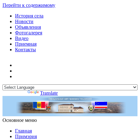
Перейти к содержимому
История села
Новости
Объявления
Фотогалерея
Видео
Приемная
Контакты
Powered by
Translate
Основное меню
Примэрия Чишмикиой
Официальный сайт учреждения
Примэрия Чишмикиой
Главная
Примэрия