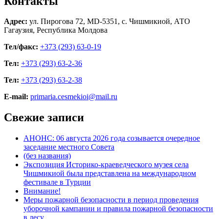
Контакты
Адрес:
ул. Пирогова 72, MD-5351, с. Чишмикиой, АТО
Гагаузия, Республика Молдова
Тел/факс:
+373 (293) 63-0-19
Тел:
+373 (293) 63-2-36
Тел:
+373 (293) 63-2-38
E-mail:
primaria.cesmekioi@mail.ru
Свежие записи
АНОНС: 06 августа 2026 года созывается очередное
заседание местного Совета
(без названия)
Экспозиция Историко-краеведческого музея села
Чишмикиой была представлена на международном
фестивале в Турции
Внимание!
Меры пожарной безопасности в период проведения
уборочной кампании и правила пожарной безопасности
в лесу