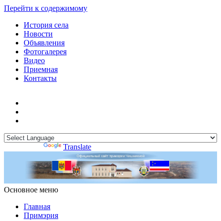
Перейти к содержимому
История села
Новости
Объявления
Фотогалерея
Видео
Приемная
Контакты
Powered by
Translate
Основное меню
Примэрия Чишмикиой
Официальный сайт учреждения
Примэрия Чишмикиой
Главная
Примэрия