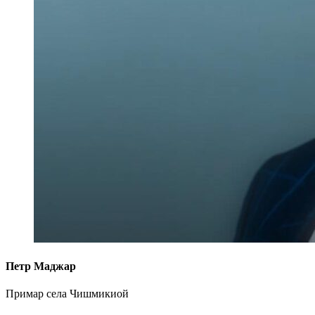
Петр Маджар
Примар села Чишмикиой