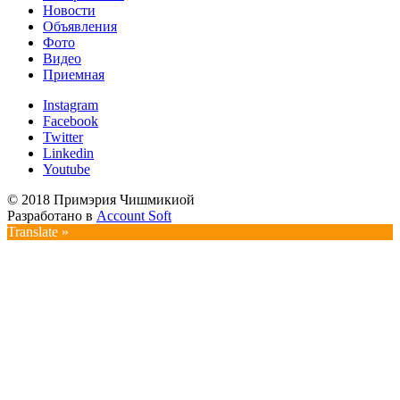
Новости
Объявления
Фото
Видео
Приемная
Instagram
Facebook
Twitter
Linkedin
Youtube
© 2018 Примэрия Чишмикиой
Разработано в
Account Soft
Translate »