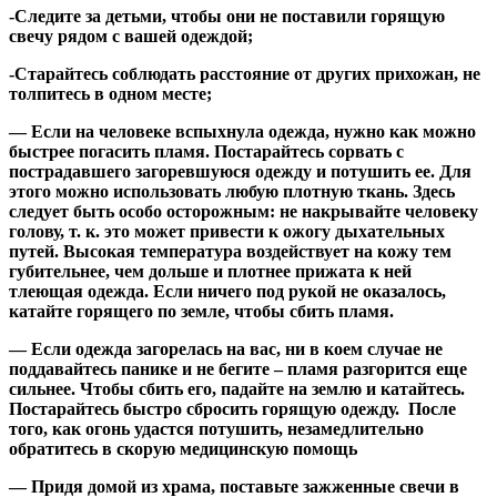
-Следите за детьми, чтобы они не поставили горящую
свечу рядом с вашей одеждой;
-Старайтесь соблюдать расстояние от других прихожан, не
толпитесь в одном месте;
— Если на человеке вспыхнула одежда, нужно как можно
быстрее погасить пламя. Постарайтесь сорвать с
пострадавшего загоревшуюся одежду и потушить ее. Для
этого можно использовать любую плотную ткань. Здесь
следует быть особо осторожным: не накрывайте человеку
голову, т. к. это может привести к ожогу дыхательных
путей. Высокая температура воздействует на кожу тем
губительнее, чем дольше и плотнее прижата к ней
тлеющая одежда. Если ничего под рукой не оказалось,
катайте горящего по земле, чтобы сбить пламя.
— Если одежда загорелась на вас, ни в коем случае не
поддавайтесь панике и не бегите – пламя разгорится еще
сильнее. Чтобы сбить его, падайте на землю и катайтесь.
Постарайтесь быстро сбросить горящую одежду. После
того, как огонь удастся потушить, незамедлительно
обратитесь в скорую медицинскую помощь
— Придя домой из храма, поставьте зажженные свечи в