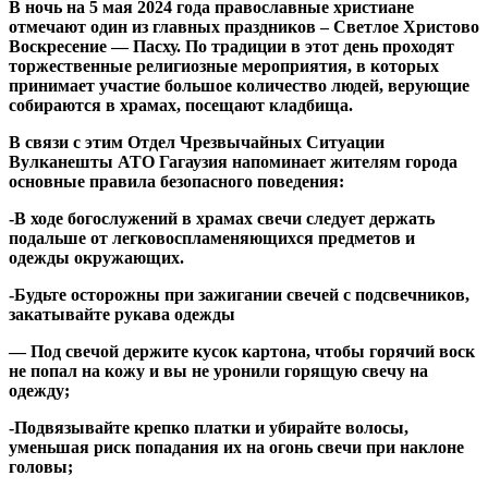
В ночь на
5 мая 2024 года православные христиане
отмечают один из главных праздников – Светлое Христово
Воскресение — Пасху. По традиции в этот день проходят
торжественные религиозные мероприятия, в которых
принимает участие большое количество людей, верующие
собираются в храмах, посещают кладбища.
В связи с этим Отдел Чрезвычайных Ситуации
Вулканешты АТО Гагаузия напоминает жителям города
основные правила безопасного поведения:
-В ходе богослужений в храмах свечи следует держать
подальше от легковоспламеняющихся предметов и
одежды окружающих.
-Будьте осторожны при зажигании свечей с подсвечников,
закатывайте рукава одежды
— Под свечой держите кусок картона, чтобы горячий воск
не попал на кожу и вы не уронили горящую свечу на
одежду;
-Подвязывайте крепко платки и убирайте волосы,
уменьшая риск попадания их на огонь свечи при наклоне
головы;