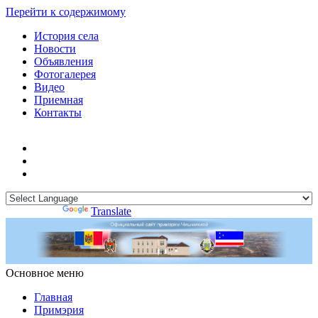
Перейти к содержимому
История села
Новости
Объявления
Фотогалерея
Видео
Приемная
Контакты
Powered by
Translate
Основное меню
Примэрия Чишмикиой
Официальный сайт учреждения
Примэрия Чишмикиой
Главная
Примэрия