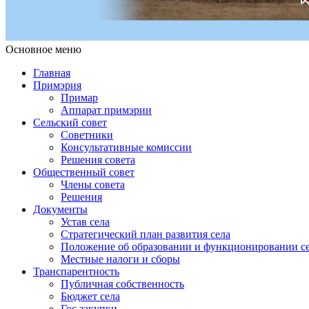
Основное меню
Примэрия Чишмикиой
Официальный сайт учреждения
Примэрия Чишмикиой
Главная
Примэрия
Примар
Аппарат примэрии
Сельский совет
Советники
Консультативные комиссии
Решения совета
Общественный совет
Члены совета
Решения
Документы
Устав села
Стратегический план развития села
Положение об образовании и функционировании се
Местные налоги и сборы
Транспарентность
Публичная собственность
Бюджет села
Гос.закупки