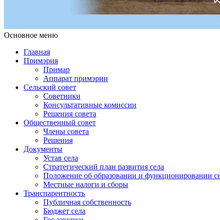
Основное меню
Примэрия Чишмикиой
Официальный сайт учреждения
Примэрия Чишмикиой
Главная
Примэрия
Примар
Аппарат примэрии
Сельский совет
Советники
Консультативные комиссии
Решения совета
Общественный совет
Члены совета
Решения
Документы
Устав села
Стратегический план развития села
Положение об образовании и функционировании се
Местные налоги и сборы
Транспарентность
Публичная собственность
Бюджет села
Гос.закупки