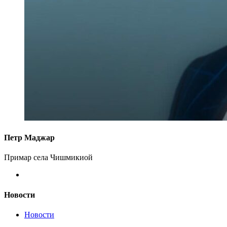
Петр Маджар
Примар села Чишмикиой
Новости
Новости