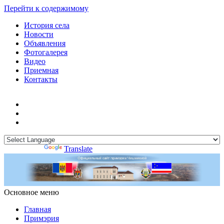
Перейти к содержимому
История села
Новости
Объявления
Фотогалерея
Видео
Приемная
Контакты
Powered by
Translate
Основное меню
Примэрия Чишмикиой
Официальный сайт учреждения
Примэрия Чишмикиой
Главная
Примэрия