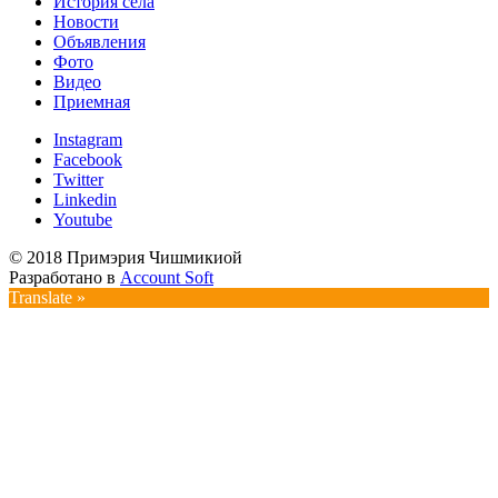
История села
Новости
Объявления
Фото
Видео
Приемная
Instagram
Facebook
Twitter
Linkedin
Youtube
© 2018 Примэрия Чишмикиой
Разработано в
Account Soft
Translate »