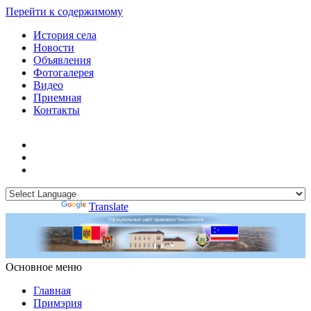
Перейти к содержимому
История села
Новости
Объявления
Фотогалерея
Видео
Приемная
Контакты
Powered by
Translate
Основное меню
Примэрия Чишмикиой
Официальный сайт учреждения
Примэрия Чишмикиой
Главная
Примэрия