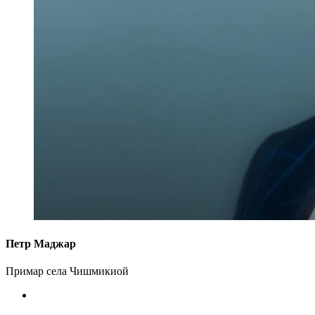
Петр Маджар
Примар села Чишмикиой