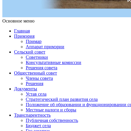
Основное меню
Примэрия Чишмикиой
Официальный сайт учреждения
Примэрия Чишмикиой
Главная
Примэрия
Примар
Аппарат примэрии
Сельский совет
Советники
Консультативные комиссии
Решения совета
Общественный совет
Члены совета
Решения
Документы
Устав села
Стратегический план развития села
Положение об образовании и функционировании се
Местные налоги и сборы
Транспарентность
Публичная собственность
Бюджет села
Гос.закупки