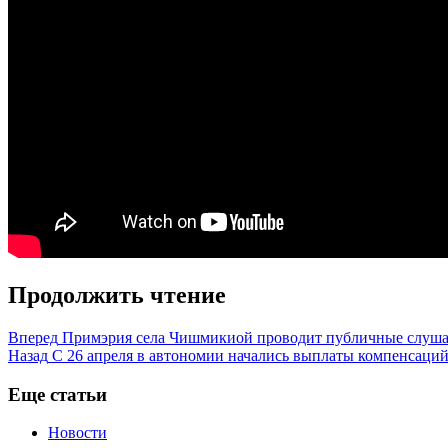
Продолжить чтение
Вперед
Примэрия села Чишмикиой проводит публичные слуш
Назад
С 26 апреля в автономии начались выплаты компенсаций
Еще статьи
Новости