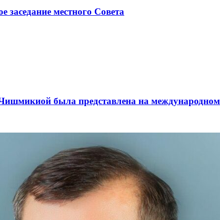
ое заседание местного Совета
а Чишмикиой была представлена на международном