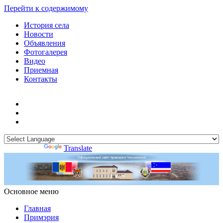
Перейти к содержимому
История села
Новости
Объявления
Фотогалерея
Видео
Приемная
Контакты
Powered by
Translate
Основное меню
Примэрия Чишмикиой
Официальный сайт учреждения
Примэрия Чишмикиой
Главная
Примэрия