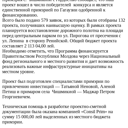
проект вошел в число победителей конкурса и является
единственной примэрией по Гагаузии одобренной к
финансированию.
Всего было подано 579 заявок, из которых были отобраны 132
проекта, получивших наивысшую оценку. В рамках проекта
планируется восстановление дорожного полотна на площади
перед центральным парком по ул. Пирогова от пресечения с
ул. Ленина в сторону Ренийской. Общий бюджет проекта
составляет 2 113 04,00 лей.
Необходимо отметить, что Программа финансируется
Правительством Республики Молдова через Национальный
фонд регионального и местного развития и дает возможность
реализовать важные инфраструктурные инициативы на
местном уровне.
Проект был подготовлен специалистами примэрии по
привлечению инвестиций — Татьяной Неновой, Аленой
Петиш и примаром села Чишмикиой — Маджар Петром
Георгиевичем.
Техническая помощь в разработке проектно-сметной
документации была оказана компанией «Consil Prim» на
сумму 15 000,00 лей выделенных из местного бюджета
примэрии.