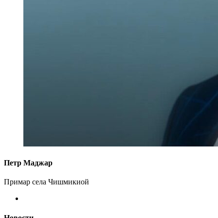
Петр Маджар
Примар села Чишмикиой
Новости