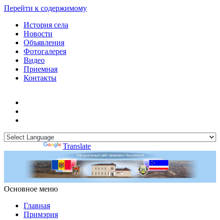
Перейти к содержимому
История села
Новости
Объявления
Фотогалерея
Видео
Приемная
Контакты
Powered by
Translate
Основное меню
Примэрия Чишмикиой
Официальный сайт учреждения
Примэрия Чишмикиой
Главная
Примэрия