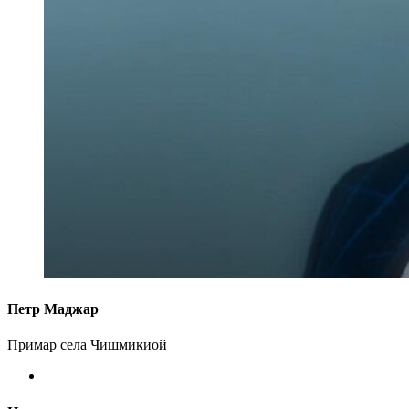
Петр Маджар
Примар села Чишмикиой