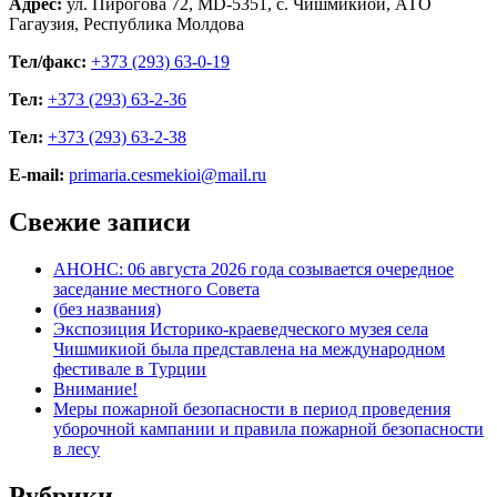
Адрес:
ул. Пирогова 72, MD-5351, с. Чишмикиой, АТО
Гагаузия, Республика Молдова
Тел/факс:
+373 (293) 63-0-19
Тел:
+373 (293) 63-2-36
Тел:
+373 (293) 63-2-38
E-mail:
primaria.cesmekioi@mail.ru
Свежие записи
АНОНС: 06 августа 2026 года созывается очередное
заседание местного Совета
(без названия)
Экспозиция Историко-краеведческого музея села
Чишмикиой была представлена на международном
фестивале в Турции
Внимание!
Меры пожарной безопасности в период проведения
уборочной кампании и правила пожарной безопасности
в лесу
Рубрики