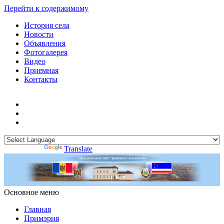
Перейти к содержимому
История села
Новости
Объявления
Фотогалерея
Видео
Приемная
Контакты
Powered by
Translate
Основное меню
Примэрия Чишмикиой
Официальный сайт учреждения
Примэрия Чишмикиой
Главная
Примэрия