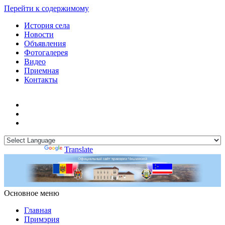
Перейти к содержимому
История села
Новости
Объявления
Фотогалерея
Видео
Приемная
Контакты
Powered by
Translate
Основное меню
Примэрия Чишмикиой
Официальный сайт учреждения
Примэрия Чишмикиой
Главная
Примэрия