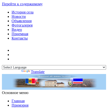
Перейти к содержимому
История села
Новости
Объявления
Фотогалерея
Видео
Приемная
Контакты
Powered by
Translate
Основное меню
Примэрия Чишмикиой
Официальный сайт учреждения
Примэрия Чишмикиой
Главная
Примэрия