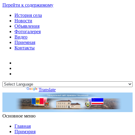
Перейти к содержимому
История села
Новости
Объявления
Фотогалерея
Видео
Приемная
Контакты
Powered by
Translate
Основное меню
Примэрия Чишмикиой
Официальный сайт учреждения
Примэрия Чишмикиой
Главная
Примэрия