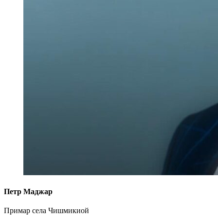
Петр Маджар
Примар села Чишмикиой