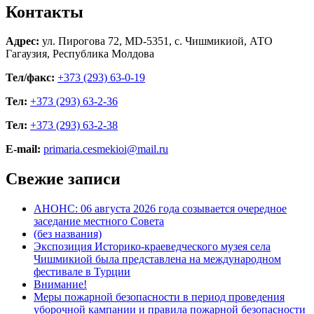
Контакты
Адрес:
ул. Пирогова 72, MD-5351, с. Чишмикиой, АТО
Гагаузия, Республика Молдова
Тел/факс:
+373 (293) 63-0-19
Тел:
+373 (293) 63-2-36
Тел:
+373 (293) 63-2-38
E-mail:
primaria.cesmekioi@mail.ru
Свежие записи
АНОНС: 06 августа 2026 года созывается очередное
заседание местного Совета
(без названия)
Экспозиция Историко-краеведческого музея села
Чишмикиой была представлена на международном
фестивале в Турции
Внимание!
Меры пожарной безопасности в период проведения
уборочной кампании и правила пожарной безопасности