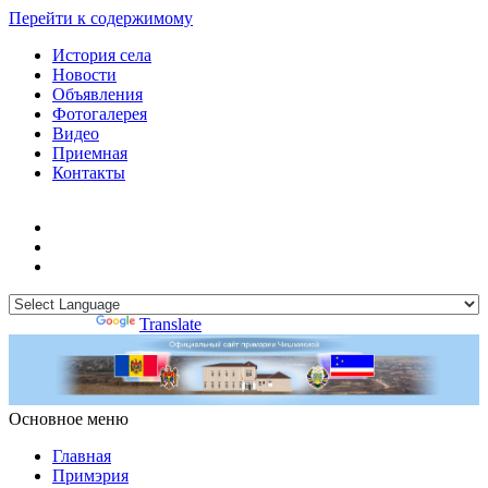
Перейти к содержимому
История села
Новости
Объявления
Фотогалерея
Видео
Приемная
Контакты
Powered by
Translate
Основное меню
Примэрия Чишмикиой
Официальный сайт учреждения
Примэрия Чишмикиой
Главная
Примэрия