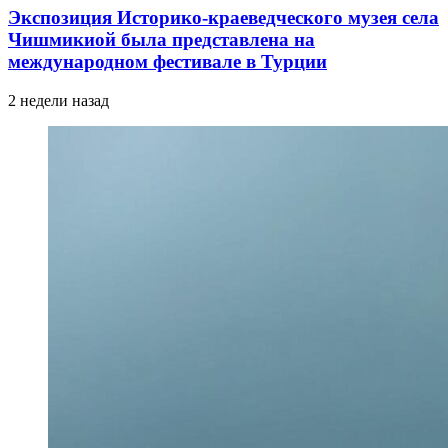
Экспозиция Историко-краеведческого музея села
Чишмикиой была представлена на
международном фестивале в Турции
2 недели назад