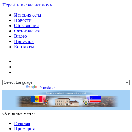
Перейти к содержимому
История села
Новости
Объявления
Фотогалерея
Видео
Приемная
Контакты
Powered by
Translate
Основное меню
Примэрия Чишмикиой
Официальный сайт учреждения
Примэрия Чишмикиой
Главная
Примэрия