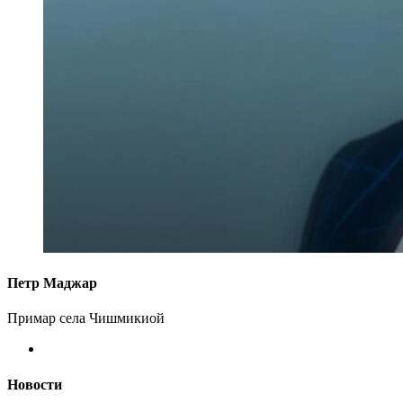
Петр Маджар
Примар села Чишмикиой
Новости