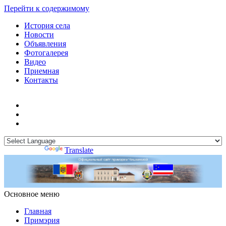
Перейти к содержимому
История села
Новости
Объявления
Фотогалерея
Видео
Приемная
Контакты
Powered by
Translate
Основное меню
Примэрия Чишмикиой
Официальный сайт учреждения
Примэрия Чишмикиой
Главная
Примэрия