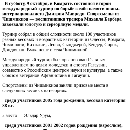
В субботу, 9 октября, в Комрате, состоялся второй
международный турнир по борьбе самбо памяти воина-
интернационалиста Дмитрия Мавроди. Спортсмены из
Чишмикиоя — воспитанники тренера Михаила Бербера
завоевали золотую и серебряную медали.
Турнир собрал в общей сложности около 100 участников
разных весовых и возрастных категорий из Одессы, Комрата,
Чимишлии, Казаклии, Леово, Сынджерей, Бендер, Сорок,
Дондюшан, Вулканешт и села Чишмикиой.
Международный турнир был организован Главным
управлением по делам молодежи и спорта Гагаузии,
совместно с Российским центром науки и культуры, а также
Союзом ветеранов Афганистана в Гагаузии.
Спортсмены из Чишмикиоя заняли призовые места в
следующих весовых категориях:
среди участников 2005 года рождения, весовая категория
88 кг
:
2 место — Эльдар Урум,
среди участников 2001-2002 годов рождения (взрослые),