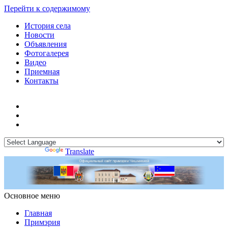
Перейти к содержимому
История села
Новости
Объявления
Фотогалерея
Видео
Приемная
Контакты
Powered by
Translate
Основное меню
Примэрия Чишмикиой
Официальный сайт учреждения
Примэрия Чишмикиой
Главная
Примэрия