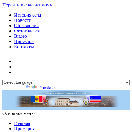
Перейти к содержимому
История села
Новости
Объявления
Фотогалерея
Видео
Приемная
Контакты
Powered by
Translate
Основное меню
Примэрия Чишмикиой
Официальный сайт учреждения
Примэрия Чишмикиой
Главная
Примэрия